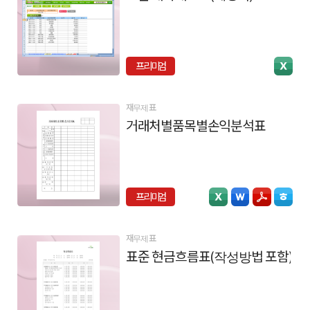
프리미엄
재무제표
거래처별품목별손익분석표
프리미엄
재무제표
표준 현금흐름표(작성방법 포함)