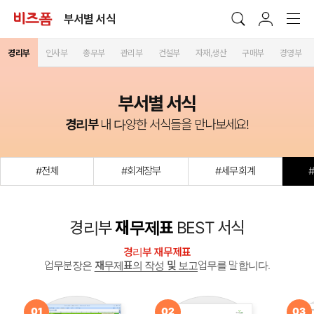
부서별 서식
경리부
인사부
총무부
관리부
건설부
자재,생산
구매부
경영부
부서별 서식
경리부
내 다양한 서식들을 만나보세요!
#전체
#회계장부
#세무회계
경리부
재무제표
BEST 서식
경리부 재무제표
업무분장은
재무제표의 작성 및 보고
업무를 말합니다.
01
02
03