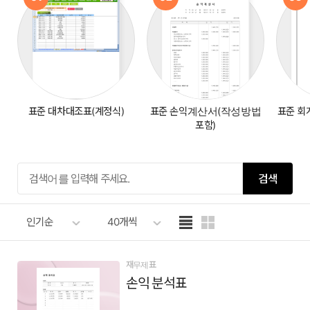
표준 대차대조표(계정식)
표준 손익계산서(작성방법
표준 회
포함)
검색
인기순
40개씩
재무제표
손익 분석표