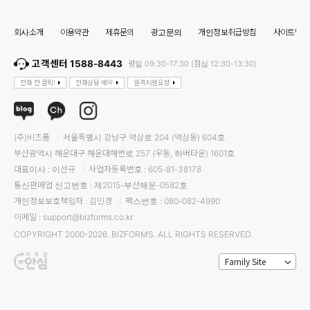
회사소개
이용약관
제휴문의
광고문의
개인정보취급방침
사이트맵
고객센터 1588-8443
평일 09:30-17:30 (점심 12:30-13:30)
전화 전 클릭!
전화상담 예약
원격지원요청
(주)비즈폼
서울특별시 강남구 역삼로 204 (역삼동) 604호
부산광역시 해운대구 해운대해변로 257 (우동, 하버타운) 1601호
대표이사 : 이선규
사업자등록번호 : 605-81-38178
통신판매업 신고번호 : 제2015-부산해운-0582호
개인정보보호책임자 : 김민경
팩스번호 : 080-082-4990
이메일 : support@bizforms.co.kr
COPYRIGHT 2000-2026. BIZFORMS. ALL RIGHTS RESERVED.
Family Site