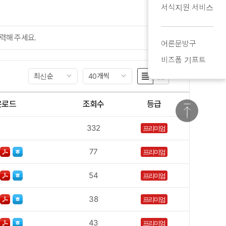
서식지원 서비스
검색
어른문방구
비즈폼 기프트
최신순
40개씩
운로드
조회수
등급
332
프리미엄
77
프리미엄
54
프리미엄
38
프리미엄
43
프리미엄