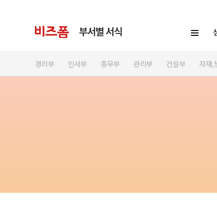
부서별 서식
경리부
인사부
총무부
관리부
건설부
자재,