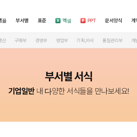
샘플
부서별
표준
엑셀
PPT
문서양식
계
생산
구매부
경영부
영업부
기획,비서
품질관리부
개
부서별 서식
기업일반
내 다양한 서식들을 만나보세요!