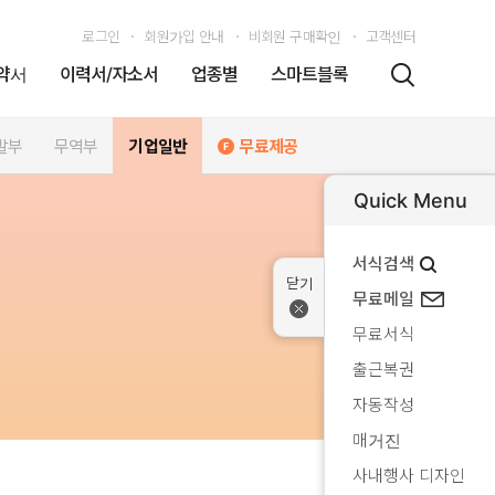
로그인
회원가입 안내
비회원 구매확인
고객센터
약서
이력서/자소서
업종별
스마트블록
발부
무역부
기업일반
무료제공
Quick Menu
서식검색
무료메일
무료서식
출근복권
자동작성
매거진
사내행사 디자인