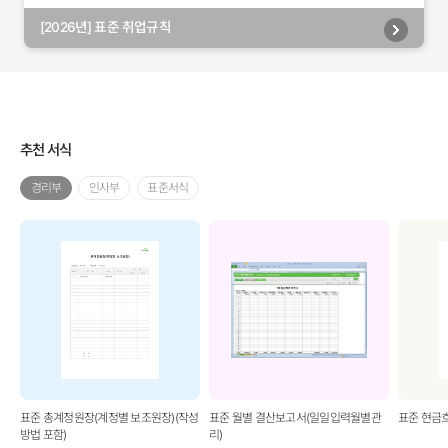
[2026년] 표준 취업규칙
추천 서식
경리부
인사부
표준서식
표준 총계정원장(계정별 보조원장)(작성
표준 월별 결산보고서(일일입력월별관
표준 현금
방법 포함)
리)