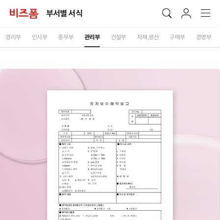
부서별 서식
경리부
인사부
총무부
관리부
건설부
자재,생산
구매부
경영부