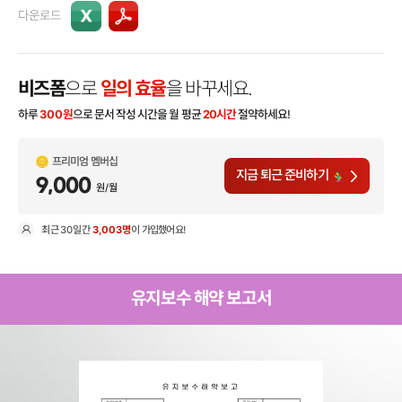
다운로드
비즈폼
으로
일의 효율
을 바꾸세요.
하루
300
원
으로 문서 작성 시간을 월 평균
20시간
절약하세요!
프리미엄 멤버십
지금 퇴근 준비하기
9,000
원/월
최근
30일
간
3,003명
이 가입했어요!
현
유지보수 해약 보고서