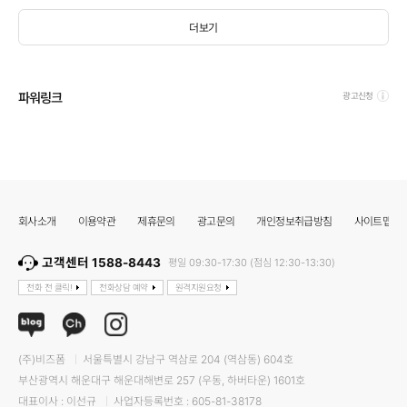
더보기
파워링크
광고신청
회사소개
이용약관
제휴문의
광고문의
개인정보취급방침
사이트맵
고객센터 1588-8443
평일 09:30-17:30 (점심 12:30-13:30)
전화 전 클릭!
전화상담 예약
원격지원요청
(주)비즈폼
서울특별시 강남구 역삼로 204 (역삼동) 604호
부산광역시 해운대구 해운대해변로 257 (우동, 하버타운) 1601호
대표이사 : 이선규
사업자등록번호 : 605-81-38178