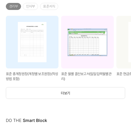
경리부
인사부
표준서식
표준 총계정원장(계정별 보조원장)(작성
표준 월별 결산보고서(일일입력월별관
표준 현금
방법 포함)
리)
더보기
DO THE
Smart Block