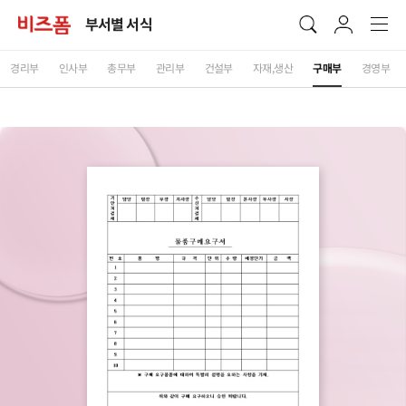
부서별 서식
경리부
인사부
총무부
관리부
건설부
자재,생산
구매부
경영부