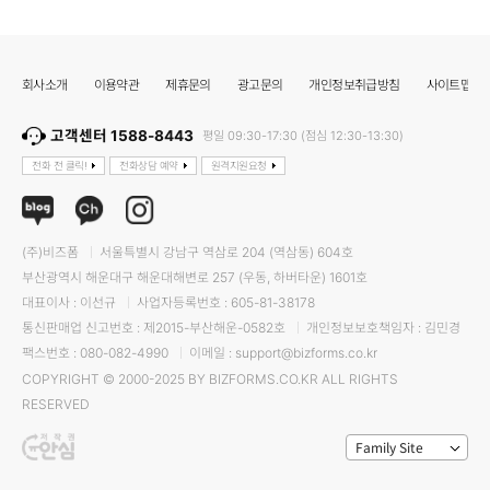
회사소개
이용약관
제휴문의
광고문의
개인정보취급방침
사이트맵
고객센터 1588-8443
평일 09:30-17:30 (점심 12:30-13:30)
전화 전 클릭!
전화상담 예약
원격지원요청
(주)비즈폼
서울특별시 강남구 역삼로 204 (역삼동) 604호
부산광역시 해운대구 해운대해변로 257 (우동, 하버타운) 1601호
대표이사 : 이선규
사업자등록번호 : 605-81-38178
통신판매업 신고번호 : 제2015-부산해운-0582호
개인정보보호책임자 : 김민경
팩스번호 : 080-082-4990
이메일 : support@bizforms.co.kr
COPYRIGHT © 2000-2025 BY BIZFORMS.CO.KR ALL RIGHTS
RESERVED
Family Site