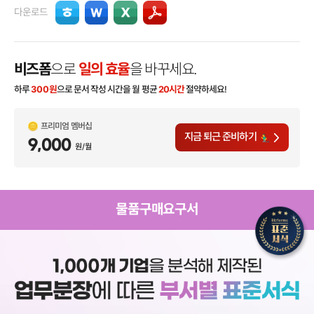
다운로드
비즈폼
으로
일의 효율
을 바꾸세요.
하루
300
원
으로 문서 작성 시간을 월 평균
20시간
절약하세요!
프리미엄 멤버십
지금 퇴근 준비하기
9,000
원/월
물품구매요구서