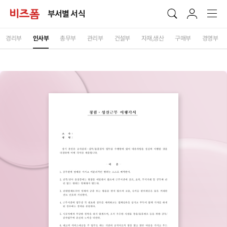
부서별 서식
경리부
인사부
총무부
관리부
건설부
자재,생산
구매부
경영부