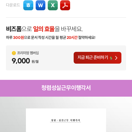
다운로드
비즈폼
으로
일의 효율
을 바꾸세요.
하루
300
원
으로 문서 작성 시간을 월 평균
20시간
절약하세요!
프리미엄 멤버십
지금 퇴근 준비하기
9,000
원/월
청렴성실근무이행각서