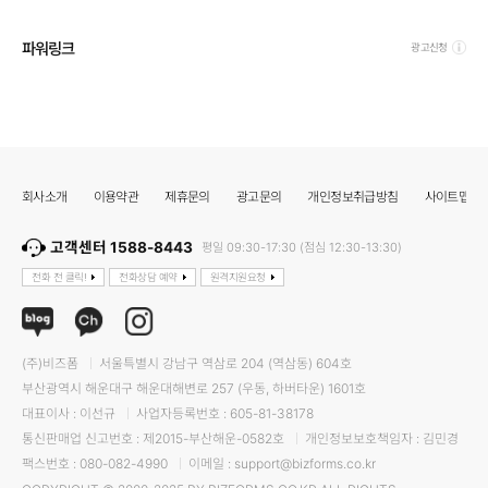
파워링크
광고신청
회사소개
이용약관
제휴문의
광고문의
개인정보취급방침
사이트맵
고객센터 1588-8443
평일 09:30-17:30 (점심 12:30-13:30)
전화 전 클릭!
전화상담 예약
원격지원요청
(주)비즈폼
서울특별시 강남구 역삼로 204 (역삼동) 604호
부산광역시 해운대구 해운대해변로 257 (우동, 하버타운) 1601호
대표이사 : 이선규
사업자등록번호 : 605-81-38178
통신판매업 신고번호 : 제2015-부산해운-0582호
개인정보보호책임자 : 김민경
팩스번호 : 080-082-4990
이메일 : support@bizforms.co.kr