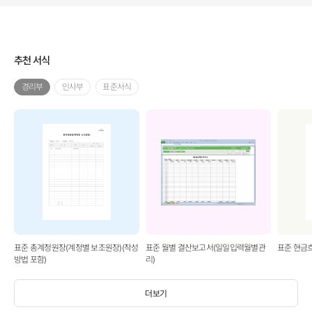
추천 서식
경리부
인사부
표준서식
표준 총계정원장(계정별 보조원장)(작성
표준 월별 결산보고서(일일입력월별관
표준 현금
방법 포함)
리)
더보기