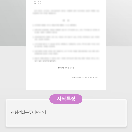
서식 특징
청렴성실근무이행각서