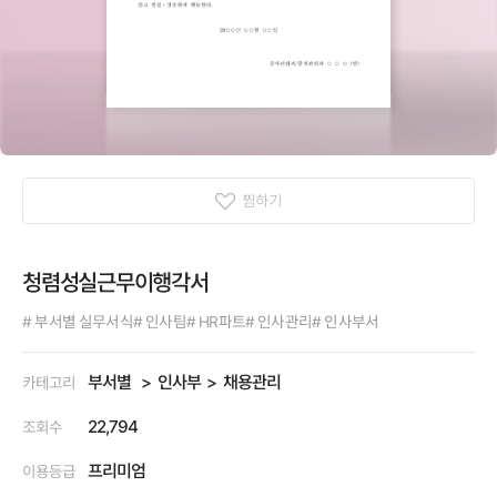
찜하기
청렴성실근무이행각서
# 부서별 실무서식
# 인사팀
# HR파트
# 인사관리
# 인사부서
부서별
인사부
채용관리
카테고리
22,794
조회수
프리미엄
이용등급