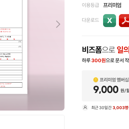
프리미엄
이용등급
다운로드
비즈폼
으로
일의
하루
300
원
으로 문서 
프리미엄 멤버십
9,000
원/
최근
30일
간
3,003명