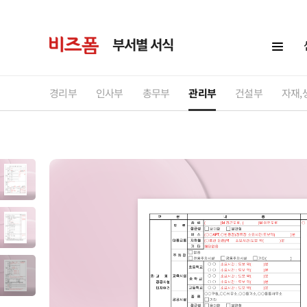
부서별 서식
경리부
인사부
총무부
관리부
건설부
자재,