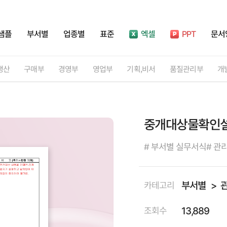
샘플
부서별
업종별
표준
엑셀
PPT
문서
생산
구매부
경영부
영업부
기획,비서
품질관리부
개
중개대상물확인
# 부서별 실무서식
# 관
부서별
카테고리
13,889
조회수