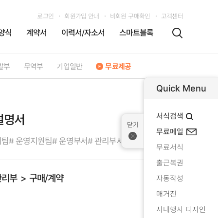
로그인
회원가입 안내
비회원 구매확인
고객센터
양식
계약서
이력서/자소서
스마트블록
발부
무역부
기업일반
무료제공
Quick Menu
서식검색
설명서
무료메일
리팀
# 운영지원팀
# 운영부서
# 관리부서
무료서식
출근복권
관리부
구매/계약
자동작성
매거진
사내행사 디자인