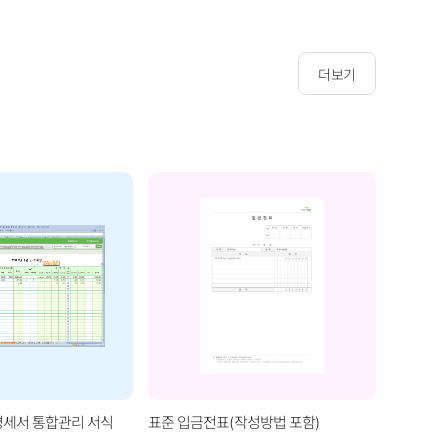
더보기
명세서 통합관리 서식
표준 입금전표(작성방법 포함)
매입매출
별합계)