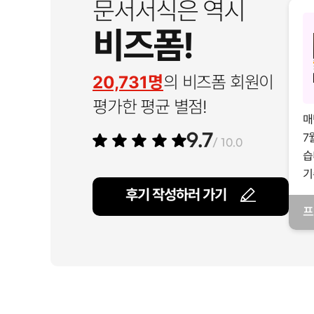
문서서식은 역시
비즈폼!
20,731명
의 비즈폼 회원이
평가한 평균 별점!
매
7
9.7
/ 10.0
습
기
후기 작성하러 가기
프
일