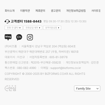
회사소개
이용약관
제휴문의
광고문의
개인정보취급방침
사이트맵
고객센터 1588-8443
평일 09:30-17:30 (점심 12:30-13:30)
전화 전 클릭!
전화상담 예약
원격지원요청
(주)비즈폼
서울특별시 강남구 역삼로 204 (역삼동) 604호
부산광역시 해운대구 해운대해변로 257 (우동, 하버타운) 1601호
대표이사 : 이선규
사업자등록번호 : 605-81-38178
통신판매업 신고번호 : 제2015-부산해운-0582호
개인정보보호책임자 : 김민경
팩스번호 : 080-082-4990
이메일 : support@bizforms.co.kr
COPYRIGHT © 2000-2025 BY BIZFORMS.CO.KR ALL RIGHTS
RESERVED
Family Site