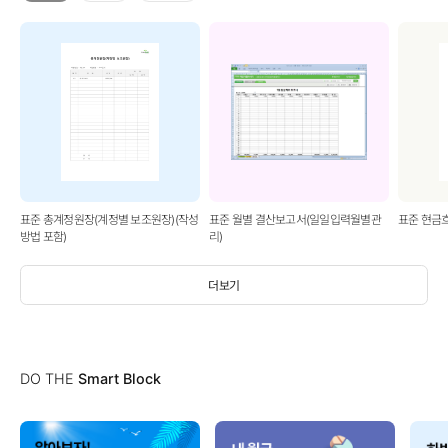
표준 총계정원장(계정별 보조원장)(작성
표준 월별 결산보고서(일일입력월별관
표준 현금
방법 포함)
리)
더보기
DO THE
Smart Block