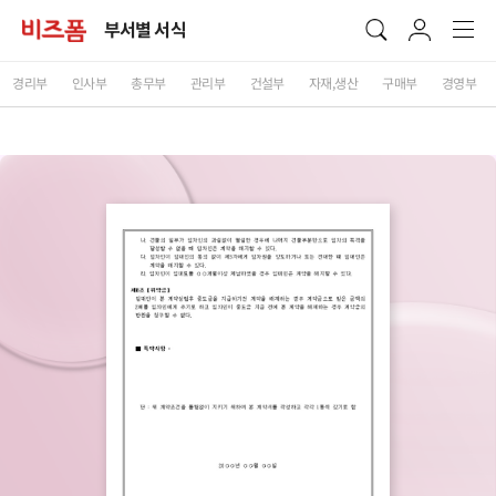
부서별 서식
경리부
인사부
총무부
관리부
건설부
자재,생산
구매부
경영부