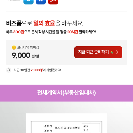
비즈폼
으로
일의 효율
을 바꾸세요.
하루
300
원
으로 문서 작성 시간을 월 평균
20시간
절약하세요!
프리미엄 멤버십
지금 퇴근 준비하기
9,000
원/월
최근
30일
간
2,993명
이 가입했어요!
현
전세계약서(부동산임대차)