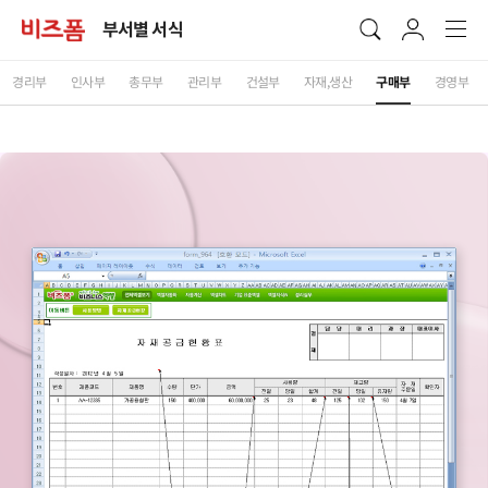
부서별 서식
경리부
인사부
총무부
관리부
건설부
자재,생산
구매부
경영부