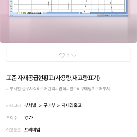
찜하기
표준 자재공급현황표(사용량,재고량표기)
# 부서별 실무서식
# 구매관리
# 견적
# 발주
# 구매팀
# 구매부서
부서별
구매부
자재입출고
카테고리
7,177
조회수
프리미엄
이용등급