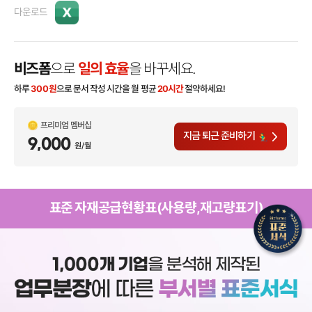
다운로드
비즈폼
으로
일의 효율
을 바꾸세요.
하루
300
원
으로 문서 작성 시간을 월 평균
20시간
절약하세요!
프리미엄 멤버십
지금 퇴근 준비하기
9,000
원/월
표준 자재공급현황표(사용량,재고량표기)