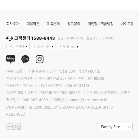
회사소개
이용약관
제휴문의
광고문의
개인정보취급방침
사이트맵
고객센터 1588-8443
평일 09:30-17:30 (점심 12:30-13:30)
전화 전 클릭!
전화상담 예약
원격지원요청
(주)비즈폼
서울특별시 강남구 역삼로 204 (역삼동) 604호
부산광역시 해운대구 해운대해변로 257 (우동, 하버타운) 1601호
대표이사 : 이선규
사업자등록번호 : 605-81-38178
통신판매업 신고번호 : 제2015-부산해운-0582호
개인정보보호책임자 : 김민경
팩스번호 : 080-082-4990
이메일 : support@bizforms.co.kr
COPYRIGHT © 2000-2025 BY BIZFORMS.CO.KR ALL RIGHTS
RESERVED
Family Site