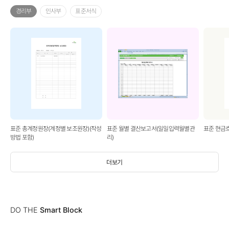
경리부
인사부
표준서식
표준 총계정원장(계정별 보조원장)(작성
표준 월별 결산보고서(일일입력월별관
표준 현금
방법 포함)
리)
더보기
DO THE
Smart Block