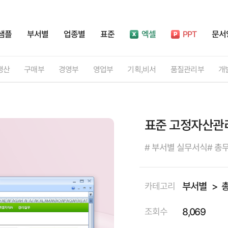
샘플
부서별
업종별
표준
엑셀
PPT
문서
생산
구매부
경영부
영업부
기획,비서
품질관리부
개
표준 고정자산관
# 부서별 실무서식
# 총
부서별
카테고리
8,069
조회수