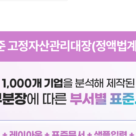
준 고정자산관리대장(정액법계
+ 레이아웃 + 표준문서 + 샘플입력 