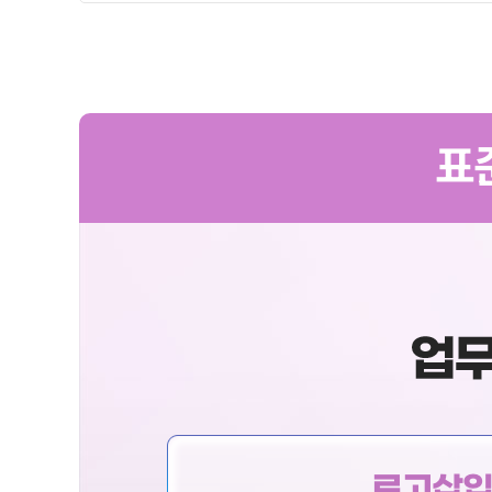
표
로고삽입 