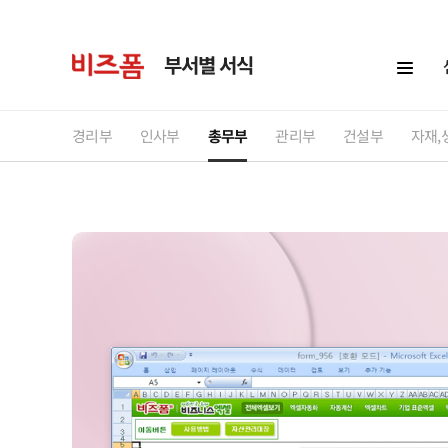
부서별 서식
경리부
인사부
총무부
관리부
건설부
자재,