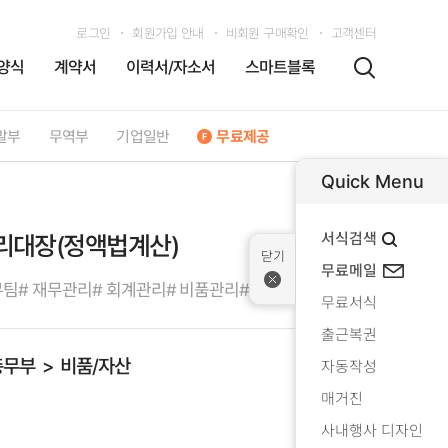
로그인
회원가입 안내
비회원 구매확인
고객센터
양식
계약서
이력서/자소서
스마트블록
발부
무역부
기업일반
무료제공
Quick Menu
서식검색
리대장(정액법계산)
무료메일
무팀
# 재무관리
# 회계관리
# 비품관리
# 경리
# 총무부서
무료서식
출근복권
총무부
비품/자산
자동작성
매거진
사내행사 디자인