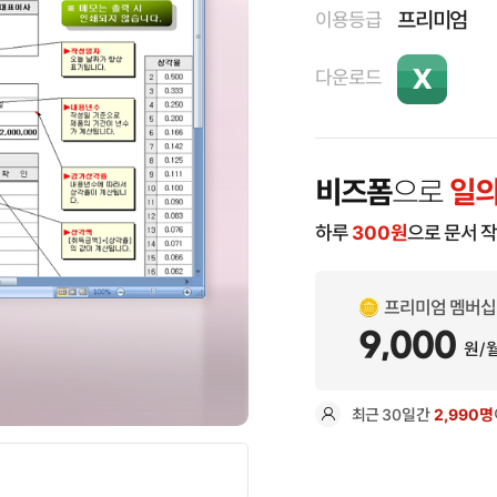
프리미엄
이용등급
다운로드
비즈폼
으로
일의
하루
300
원
으로 문서 
프리미엄 멤버십
9,000
원/
최근
30일
간
2,990명