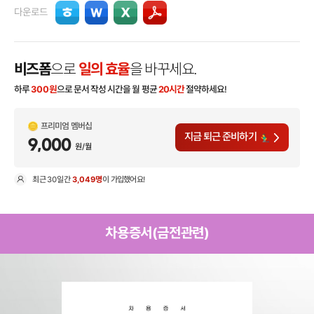
다운로드
비즈폼
으로
일의 효율
을 바꾸세요.
하루
300
원
으로 문서 작성 시간을 월 평균
20시간
절약하세요!
프리미엄 멤버십
지금 퇴근 준비하기
9,000
원/월
최근
30일
간
3,049명
이 가입했어요!
현
차용증서(금전관련)