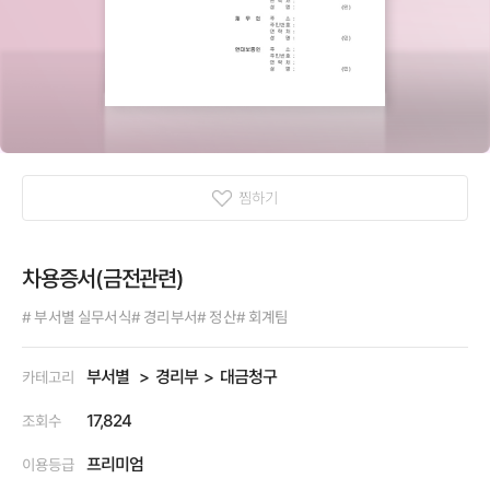
찜하기
차용증서(금전관련)
# 부서별 실무서식
# 경리부서
# 정산
# 회계팀
부서별
경리부
대금청구
카테고리
17,824
조회수
프리미엄
이용등급