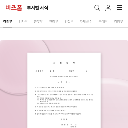
부서별 서식
경리부
인사부
총무부
관리부
건설부
자재,생산
구매부
경영부