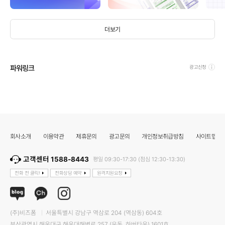
더보기
파워링크
광고신청
회사소개
이용약관
제휴문의
광고문의
개인정보취급방침
사이트맵
고객센터 1588-8443
평일 09:30-17:30 (점심 12:30-13:30)
전화 전 클릭!
전화상담 예약
원격지원요청
(주)비즈폼
서울특별시 강남구 역삼로 204 (역삼동) 604호
부산광역시 해운대구 해운대해변로 257 (우동, 하버타운) 1601호