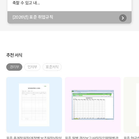
축할 수 있고 내...
[2026년] 표준 취업규칙
추천 서식
경리부
인사부
표준서식
표준 총계정원장(계정별 보조원장)(작성
표준 월별 결산보고서(일일입력월별관
표준 현금