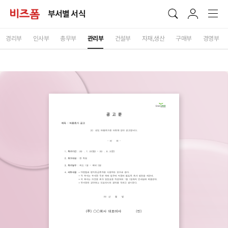
부서별 서식
경리부
인사부
총무부
관리부
건설부
자재,생산
구매부
경영부