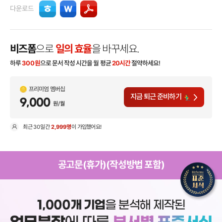
다운로드
비즈폼
으로
일의 효율
을 바꾸세요.
하루
300
원
으로 문서 작성 시간을 월 평균
20시간
절약하세요!
프리미엄 멤버십
지금 퇴근 준비하기
9,000
원/월
최근
30일
간
2,999명
이 가입했어요!
현
공고문(휴가)(작성방법 포함)