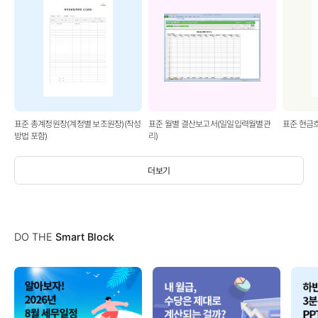
표준 총계정원장(계정별 보조원장)(작성
표준 월별 결산보고서(일일입력월별관
표준 현금
방법 포함)
리)
더보기
DO THE
Smart Block