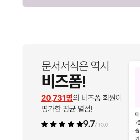
문서서식은 역시
비즈폼!
20,731명
의 비즈폼 회원이
평가한 평균 별점!
매
7
9.7
/ 10.0
습
기