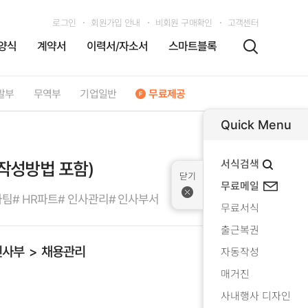
로그인
회원가입 안내
비회원 구매확인
고객센터
양식
계약서
이력서/자소서
스마트블록
발부
무역부
기업일반
무료제공
Quick Menu
서식검색
작성방법 포함)
무료메일
사팀
# HR파트
# 인사관리
# 인사부서
무료서식
출근복권
인사부
채용관리
자동작성
매거진
사내행사 디자인