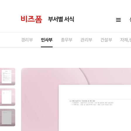
부서별 서식
경리부
인사부
총무부
관리부
건설부
자재,