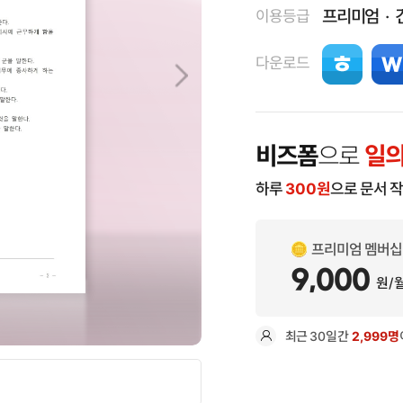
프리미엄
이용등급
다운로드
비즈폼
으로
일의
하루
300
원
으로 문서 
프리미엄 멤버십
9,000
원/
최근
30일
간
2,999명