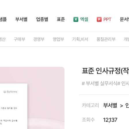
샘플
부서별
업종별
표준
엑셀
PPT
문서
생산
구매부
경영부
영업부
기획,비서
품질관리부
개
표준 인사규정(작
# 부서별 실무서식
# 인
부서별
카테고리
12,137
조회수