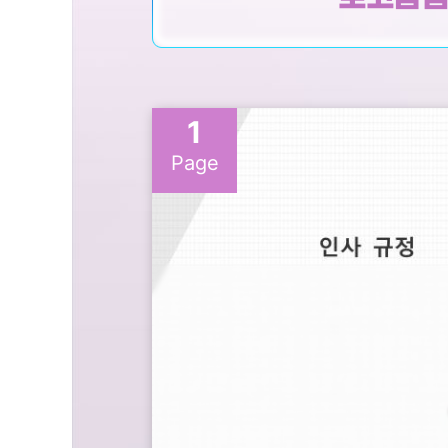
1
Page