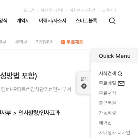
로그인
회원가입 안내
비회원 구매확인
고객센터
양식
계약서
이력서/자소서
스마트블록
발부
무역부
기업일반
무료제공
Quick Menu
서식검색
성방법 포함)
무료메일
사팀
# HR파트
# 인사관리
# 인사부서
무료서식
출근복권
인사부
인사발령/인사고과
자동작성
매거진
사내행사 디자인