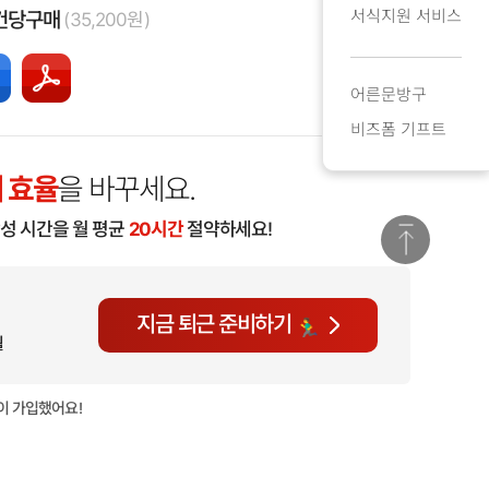
서식지원 서비스
건당구매
(35,200원)
어른문방구
비즈폼 기프트
 효율
을 바꾸세요.
작성 시간을 월 평균
20시간
절약하세요!
지금 퇴근 준비하기
월
이 가입했어요!
현재
931명