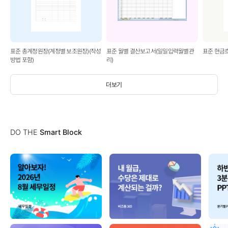
표준 총계정원장(계정별 보조원장)(작성
표준 월별 결산보고서(일일입력월별관
표준 현금
방법 포함)
리)
더보기
DO THE
Smart Block