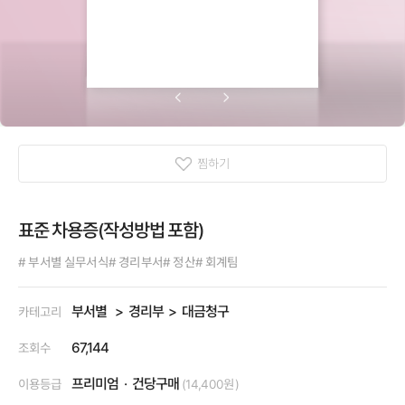
찜하기
표준 차용증(작성방법 포함)
# 부서별 실무서식
# 경리부서
# 정산
# 회계팀
부서별
경리부
대금청구
카테고리
67,144
조회수
프리미엄
건당구매
이용등급
(14,400원)