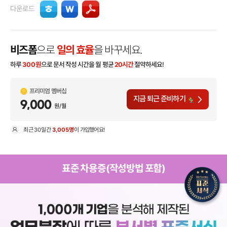
다운로드
비즈폼
으로
일의 효율
을 바꾸세요.
하루
300
원
으로 문서 작성 시간을 월 평균
20시간
절약하세요!
프리미엄 멤버십
지금 퇴근 준비하기
9,000
원/월
최근
30일
간
3,005명
이 가입했어요!
현
표준 차용증(작성방법 포함)