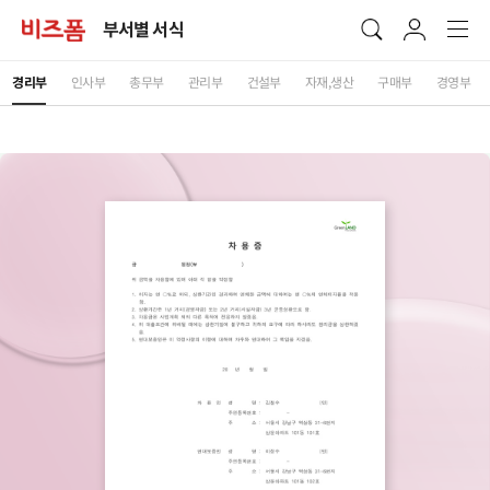
부서별 서식
경리부
인사부
총무부
관리부
건설부
자재,생산
구매부
경영부