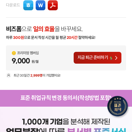
다운로드
비즈폼
으로
일의 효율
을 바꾸세요.
하루
300
원
으로 문서 작성 시간을 월 평균
20시간
절약하세요!
프리미엄 멤버십
지금 퇴근 준비하기
9,000
원/월
최근
30일
간
2,999명
이 가입했어요!
현
표준 취업규칙 변경 동의서(작성방법 포함)