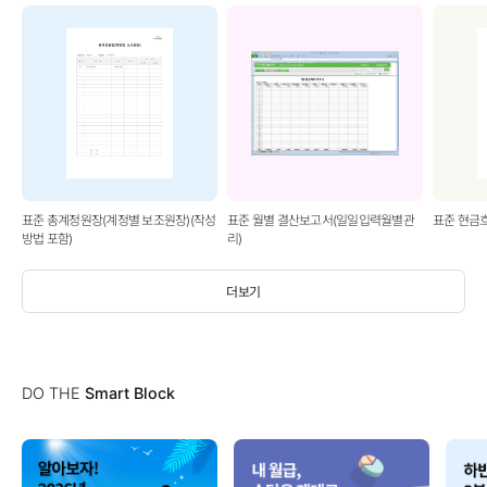
표준 총계정원장(계정별 보조원장)(작성
표준 월별 결산보고서(일일입력월별관
표준 현금
방법 포함)
리)
더보기
DO THE
Smart Block