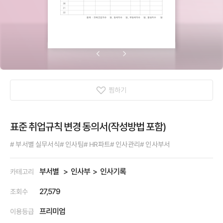
찜하기
표준 취업규칙 변경 동의서(작성방법 포함)
# 부서별 실무서식
# 인사팀
# HR파트
# 인사관리
# 인사부서
부서별
인사부
인사기록
카테고리
27,579
조회수
프리미엄
이용등급