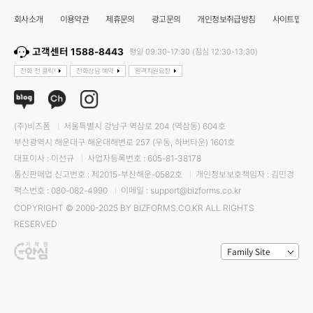
회사소개
이용약관
제휴문의
광고문의
개인정보취급방침
사이트맵
고객센터 1588-8443
평일 09:30-17:30 (점심 12:30-13:30)
전화 전 클릭!
전화상담 예약
원격지원요청
(주)비즈폼
서울특별시 강남구 역삼로 204 (역삼동) 604호
부산광역시 해운대구 해운대해변로 257 (우동, 하버타운) 1601호
대표이사 : 이선규
사업자등록번호 : 605-81-38178
통신판매업 신고번호 : 제2015-부산해운-0582호
개인정보보호책임자 : 김민경
팩스번호 : 080-082-4990
이메일 : support@bizforms.co.kr
COPYRIGHT © 2000-2025 BY BIZFORMS.CO.KR ALL RIGHTS
RESERVED
Family Site