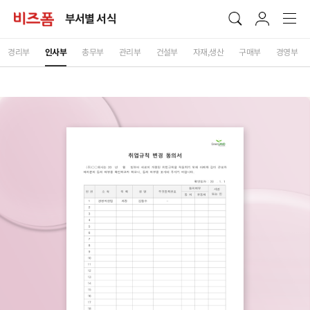
부서별 서식
경리부
인사부
총무부
관리부
건설부
자재,생산
구매부
경영부