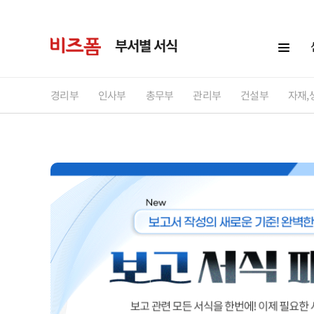
부서별 서식
경리부
인사부
총무부
관리부
건설부
자재,