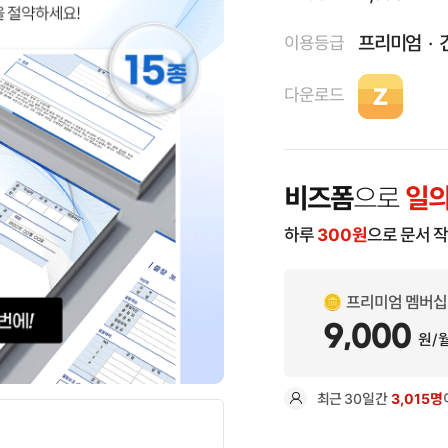
프리미엄
이용등급
다운로드
비즈폼
으로
일의
하루
300
원
으로 문서 
프리미엄 멤버십
9,000
원/
최근
30일
간
3,015명