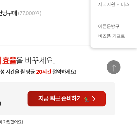
서식지원 서비스
건당구매
(77,000원)
어른문방구
비즈폼 기프트
 효율
을 바꾸세요.
작성 시간을 월 평균
20시간
절약하세요!
지금 퇴근 준비하기
월
이 가입했어요!
현재
786명