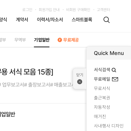
로그인
회원가입 안내
비회원 구매확인
고객센터
양식
계약서
이력서/자소서
스마트블록
발부
무역부
기업일반
무료제공
Quick Menu
서식검색
용 서식 모음 15종]
무료메일
# 업무보고서
# 출장보고서
# 매출보고서
# 결산보고서
무료서식
출근복권
자동작성
기업일반
매거진
사내행사 디자인