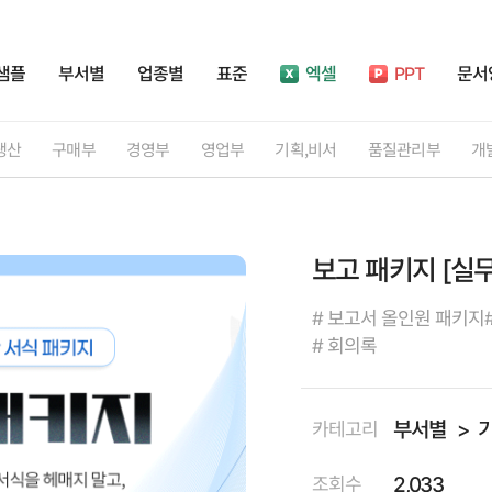
샘플
부서별
업종별
표준
엑셀
PPT
문서
생산
구매부
경영부
영업부
기획,비서
품질관리부
개
보고 패키지 [실무
# 보고서 올인원 패키지
# 회의록
부서별
카테고리
2,033
조회수