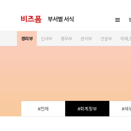
부서별 서식
경리부
인사부
총무부
관리부
건설부
자재,
#전체
#회계장부
#세