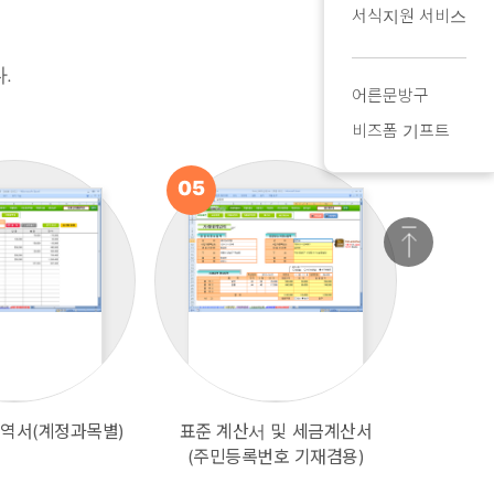
서식지원 서비스
.
어른문방구
비즈폼 기프트
05
06
역서(계정과목별)
표준 계산서 및 세금계산서
표
1분전
(주민등록번호 기재겸용)