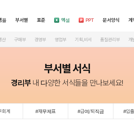
샘플
부서별
표준
엑셀
PPT
문서양식
계
생산
구매부
경영부
영업부
기획,비서
품질관리부
개
부서별 서식
경리부
내 다양한 서식들을 만나보세요!
무회계
#재무제표
#급여/퇴직금
#입출