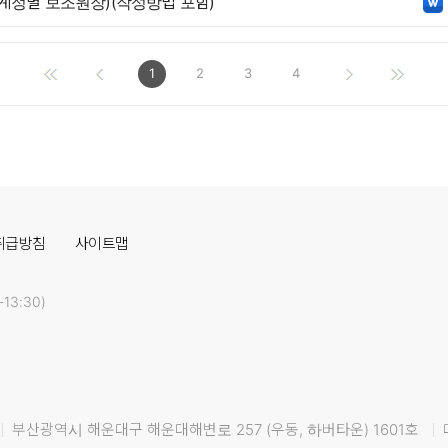
계정별 보조원장)(작성방법 포함)
1
2
3
4
취급방침
사이트맵
13:30)
부산광역시 해운대구 해운대해변로 257 (우동, 하버타운) 1601호