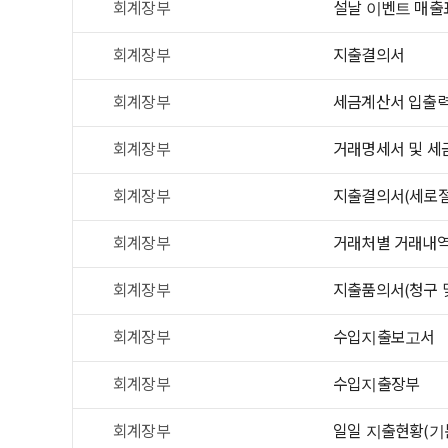
회계장부
설날 이벤트 매출
회계장부
지출결의서
회계장부
세금계산서 입출력
회계장부
거래명세서 및 세
회계장부
지출결의서(세로절
회계장부
거래처별 거래내
회계장부
지출품의서(청구 
회계장부
수입지출보고서
회계장부
수입지출장부
회계장부
일일 지출현황(기