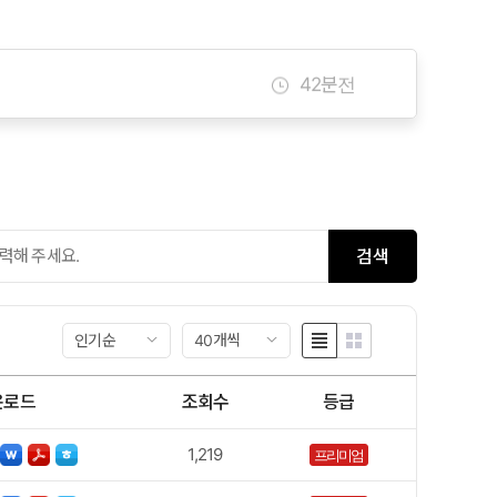
14분전
42분전
46분전
47분전
검색
인기순
40개씩
운로드
조회수
등급
1,219
프리미엄