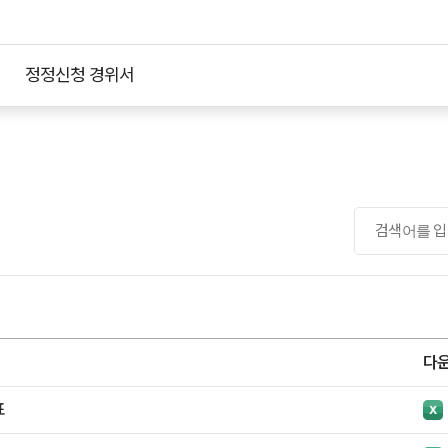
영수증첨부지
정정신청 경위서
경력증명서(일반)
표준 사용인감계(작성방법 포함)
다
표