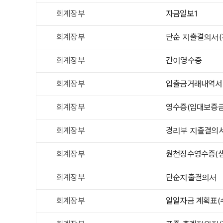
회계장부
자금일보1
회계장부
단순 지출결의서(
회계장부
간이영수증
회계장부
입출금거래내역서
회계장부
영수증(임대보증금
회계장부
경리부 지출결의
회계장부
원천징수영수증(샘
회계장부
단순지출결의서
회계장부
일일자금 계획표(