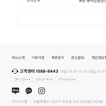
회계장부
표준 총계정원장(
회사소개
이용약관
제휴문의
광고문의
개인정보
고객센터 1588-8443
평일 09:30-17:30 (점심 12:30-
전화 전 클릭!
전화상담 예약
원격지원요청
(주)비즈폼
서울특별시 강남구 역삼로 204 (역삼동) 604호