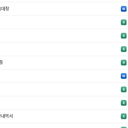
리대장
증
상내역서