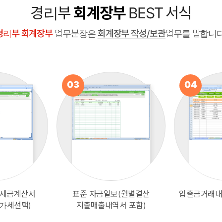
경리부
회계장부
BEST 서식
경리부 회계장부
업무분장은
회계장부 작성/보관
업무를 말합니다
03
04
 세금계산서
표준 자금일보(월별결산
입출금거래내
용역 서비스 견적서 [견적서 패키지]
부가세선택)
지출매출내역서 포함)