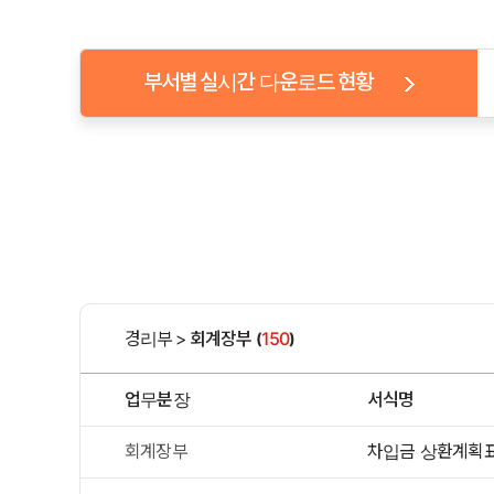
부서별 실시간 다운로드 현황
경리부
>
회계장부
150
(
)
업무분장
서식명
회계장부
차입금 상환계획