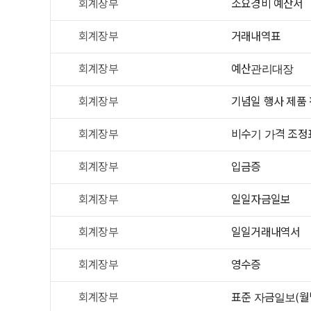
회계장부
소요경비 예산서
회계장부
거래내역표
회계장부
예산관리대장
회계장부
기념일 행사 제품
회계장부
비수기 가격 조정
회계장부
입금증
회계장부
일일자금일보
회계장부
일일거래내역서
회계장부
영수증
회계장부
표준 자금일보(월