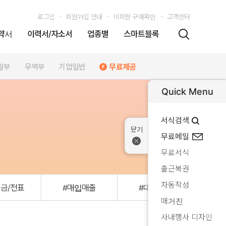
로그인
회원가입 안내
비회원 구매확인
고객센터
약서
이력서/자소서
업종별
스마트블록
발부
무역부
기업일반
무료제공
Quick Menu
서식검색
무료메일
무료서식
출근복권
자동작성
금/전표
#매입매출
#대금청구
#비
매거진
사내행사 디자인