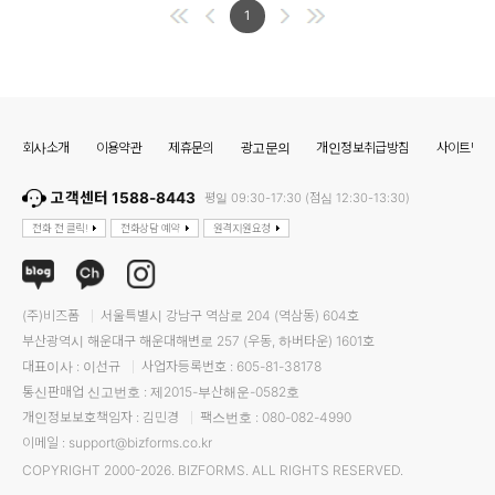
1
회사소개
이용약관
제휴문의
광고문의
개인정보취급방침
사이트맵
고객센터 1588-8443
평일 09:30-17:30 (점심 12:30-13:30)
전화 전 클릭!
전화상담 예약
원격지원요청
(주)비즈폼
서울특별시 강남구 역삼로 204 (역삼동) 604호
부산광역시 해운대구 해운대해변로 257 (우동, 하버타운) 1601호
대표이사 : 이선규
사업자등록번호 : 605-81-38178
통신판매업 신고번호 : 제2015-부산해운-0582호
개인정보보호책임자 : 김민경
팩스번호 : 080-082-4990
이메일 : support@bizforms.co.kr
COPYRIGHT 2000-2026. BIZFORMS. ALL RIGHTS RESERVED.