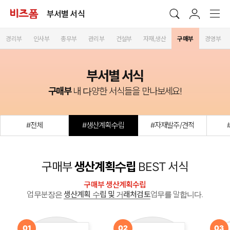
부서별 서식
경리부
인사부
총무부
관리부
건설부
자재,생산
구매부
경영부
부서별 서식
구매부
내 다양한 서식들을 만나보세요!
#전체
#생산계획수립
#자재발주/견적
구매부
생산계획수립
BEST 서식
구매부 생산계획수립
업무분장은
생산계획 수립 및 거래처검토
업무를 말합니다.
01
02
03