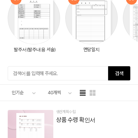
발주서(발주내용 서술)
면담일지
검색
인기순
40개씩
생산계획수립
상품 수령 확인서