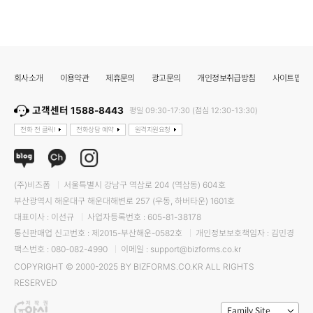
회사소개
이용약관
제휴문의
광고문의
개인정보취급방침
사이트맵
고객센터 1588-8443
평일 09:30-17:30 (점심 12:30-13:30)
전화 전 클릭!
전화상담 예약
원격지원요청
(주)비즈폼
서울특별시 강남구 역삼로 204 (역삼동) 604호
부산광역시 해운대구 해운대해변로 257 (우동, 하버타운) 1601호
대표이사 : 이선규
사업자등록번호 : 605-81-38178
통신판매업 신고번호 : 제2015-부산해운-0582호
개인정보보호책임자 : 김민경
팩스번호 : 080-082-4990
이메일 : support@bizforms.co.kr
COPYRIGHT © 2000-2025 BY BIZFORMS.CO.KR ALL RIGHTS
RESERVED
Family Site