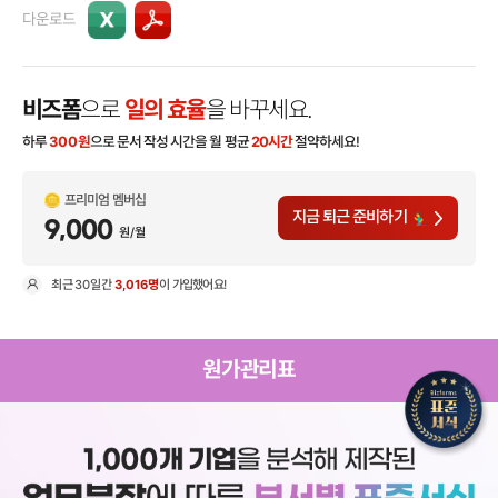
다운로드
비즈폼
으로
일의 효율
을 바꾸세요.
하루
300
원
으로 문서 작성 시간을 월 평균
20시간
절약하세요!
프리미엄 멤버십
지금 퇴근 준비하기
9,000
원/월
최근
30일
간
3,016명
이 가입했어요!
현
원가관리표