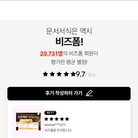
문서서식은 역시
비즈폼!
20,731명
의 비즈폼 회원이
평가한 평균 별점!
9.7
/ 10.0
후기 작성하러 가기
BEST
choirar***
님이
비즈폼을 추천합니다.