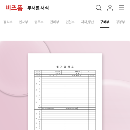
부서별 서식
경리부
인사부
총무부
관리부
건설부
자재,생산
구매부
경영부