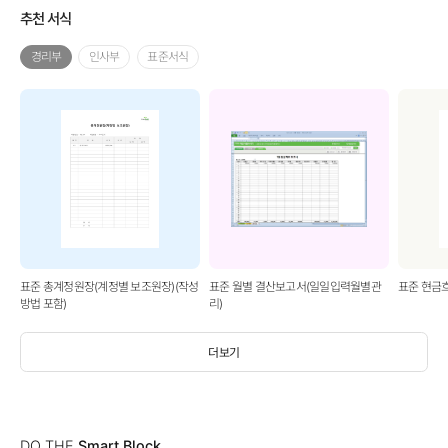
추천 서식
경리부
인사부
표준서식
표준 총계정원장(계정별 보조원장)(작성
표준 월별 결산보고서(일일입력월별관
표준 현금
방법 포함)
리)
더보기
DO THE
Smart Block