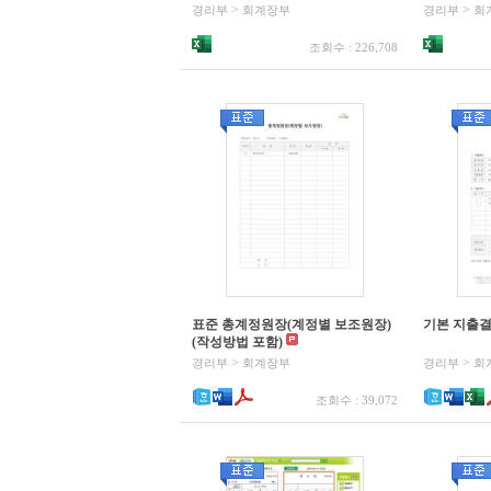
>
>
경리부
회계장부
경리부
회
조회수 : 226,708
표준 총계정원장(계정별 보조원장)
기본 지출결
(작성방법 포함)
>
>
경리부
회계장부
경리부
회
조회수 : 39,072