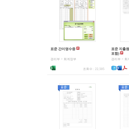
표준 간이영수증
표준 지출
포함)
>
>
경리부
회계장부
경리부
회
조회수 : 22,505