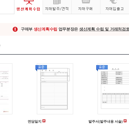
구매부
생산계획수립
업무분장은
생산계획 수립 및 거래처검
면담일지
발주서(발주내용 서술)