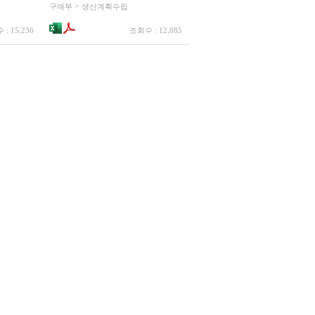
>
구매부
생산계획수립
: 15,236
조회수 : 12,085