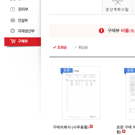
구매부
비품/
구매의뢰서 (사무용품)
표준 구매 의
함)