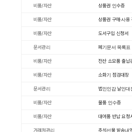
비품/자산
상품권 인수증
비품/자산
상품권 구매·사용
비품/자산
도서구입 신청서
문서관리
폐기문서 목록표
비품/자산
전산 소모품 출납
비품/자산
소화기 점검대장
문서관리
법인인감 날인대
비품/자산
물품 인수증
비품/자산
대여품 반납 요청
거래처관리
추석선물 발송내역