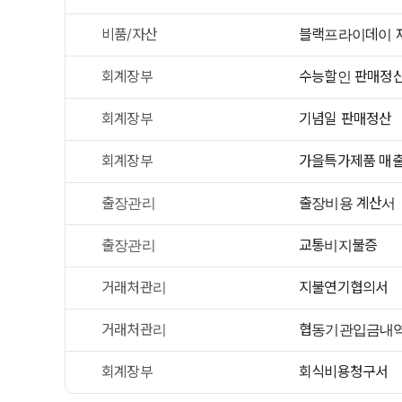
비품/자산
블랙프라이데이 
회계장부
수능할인 판매정
회계장부
기념일 판매정산
회계장부
가을특가제품 매
출장관리
출장비용 계산서
출장관리
교통비지불증
거래처관리
지불연기협의서
거래처관리
협동기관입금내
회계장부
회식비용청구서