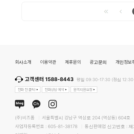
회사소개
이용약관
제휴문의
광고문의
개인정보
고객센터 1588-8443
평일 09:30-17:30 (점심 12:30-
전화 전 클릭!
전화상담 예약
원격지원요청
(주)비즈폼
서울특별시 강남구 역삼로 204 (역삼동) 604호
사업자등록번호 : 605-81-38178
통신판매업 신고번호 : 제