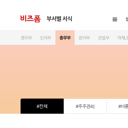
부서별 서식
경리부
인사부
총무부
관리부
건설부
자재,
#전체
#주주관리
#비