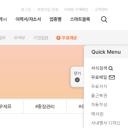
로그인
회원가입 안내
비회원 구매확인
고객센터
약서
이력서/자소서
업종별
스마트블록
발부
무역부
기업일반
무료제공
Quick Menu
서식검색
무료메일
무료서식
출근복권
자동작성
무제표
#출장관리
#공문발송
#
매거진
사내행사 디자인