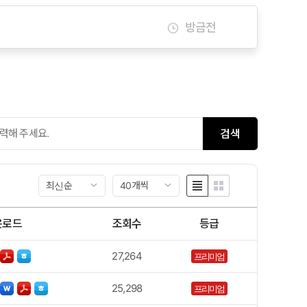
방금전
방금전
방금전
검색
최신순
40개씩
운로드
조회수
등급
27,264
프리미엄
25,298
프리미엄