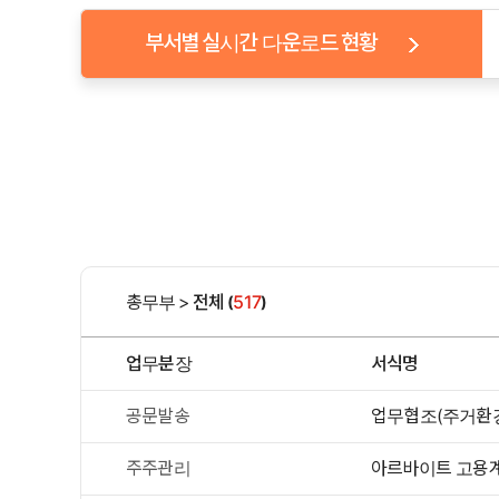
부서별 실시간 다운로드 현황
총무부
>
전체
517
(
)
업무분장
서식명
공문발송
업무협조(주거환경
주주관리
아르바이트 고용