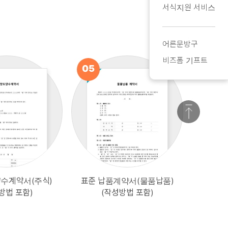
서식지원 서비스
어른문방구
비즈폼 기프트
05
06
양수계약서(주식)
표준 납품계약서(물품납품)
기념일
방금전
방법 포함)
(작성방법 포함)
방금전