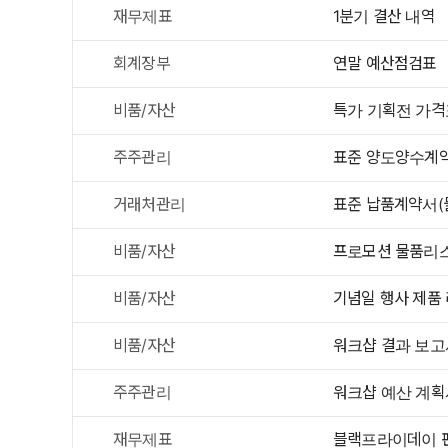
재무제표
1분기 결산 내역
회계장부
연말 예산점검표
비품/자산
특가 기획전 가격
주주관리
표준 양도양수계약
거래처관리
표준 납품계약서(
비품/자산
프로모션 물품리
비품/자산
기념일 행사 제품
비품/자산
워크샵 결과 보고
주주관리
워크샵 예산 계획
재무제표
블랙프라이데이 