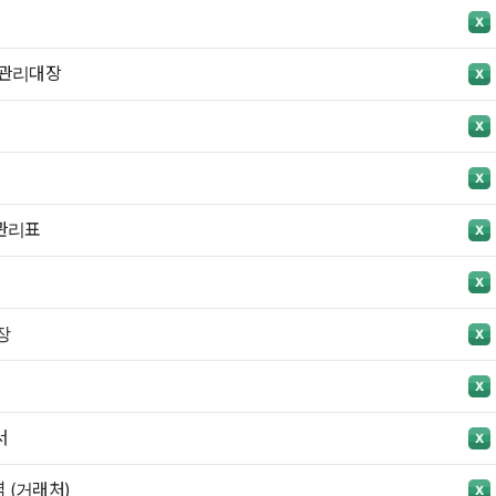
 관리대장
관리표
장
서
 (거래처)