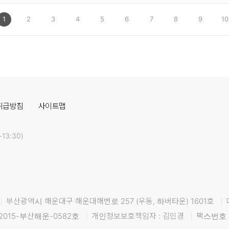
1
2
3
4
5
6
7
8
9
10
취급방침
사이트맵
13:30)
부산광역시 해운대구 해운대해변로 257 (우동, 하버타운) 1601호
2015-부산해운-0582호
개인정보보호책임자 : 김민경
팩스번호 :