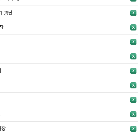
자 명단
장
서
망
대장