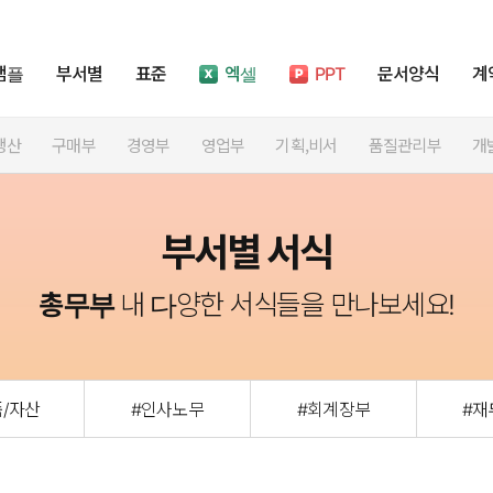
샘플
부서별
표준
엑셀
PPT
문서양식
계
생산
구매부
경영부
영업부
기획,비서
품질관리부
개
부서별 서식
총무부
내 다양한 서식들을 만나보세요!
품/자산
#인사노무
#회계장부
#재