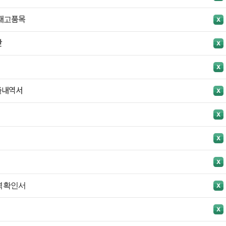
재고품목
산
출내역서
역확인서