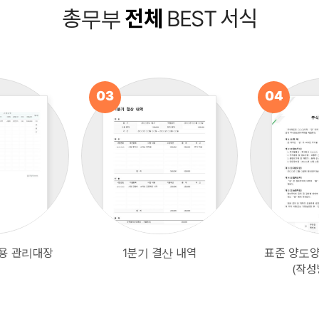
총무부
전체
BEST 서식
03
04
용 관리대장
1분기 결산 내역
표준 양도
대출금관리대장
(작성
업무인수인계서