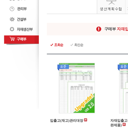
구매부
자재
입출고(재고)관리대장
자재입출고관
완제품)