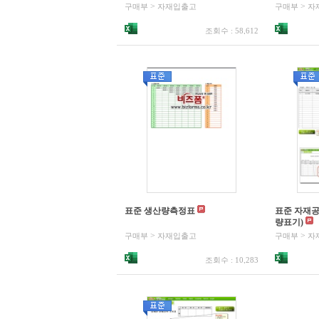
>
>
구매부
자재입출고
구매부
자
조회수 : 58,612
표준 생산량측정표
표준 자재
량표기)
>
>
구매부
자재입출고
구매부
자
조회수 : 10,283