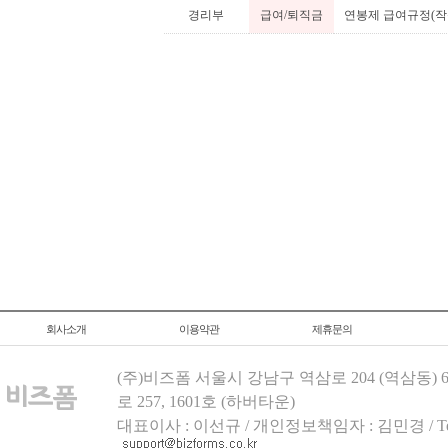
경리부
급여/퇴직금
연봉제 급여규정(작
회사소개
이용약관
제휴문의
(주)비즈폼 서울시 강남구 역삼로 204 (역삼동)
로 257, 1601호 (하버타운)
대표이사 : 이선규 / 개인정보책임자 : 김민경 / Tel.158