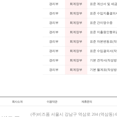
경리부
회계장부
표준 계산서 및 세
경리부
회계장부
표준 수입지출결의
경리부
회계장부
표준 간이영수증
경리부
회계장부
표준 지출원인행위결
경리부
회계장부
표준 자본변동표(작
경리부
회계장부
표준 수입결의서(작
경리부
회계장부
기본 견적서(작성방
경리부
회계장부
기본 월계표(작성방
회사소개
이용약관
제휴문의
(주)비즈폼 서울시 강남구 역삼로 204 (역삼동)