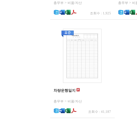
>
>
총무부
비품/자산
총무부
비
조회수 : 1,925
차량운행일지
>
총무부
비품/자산
조회수 : 41,187