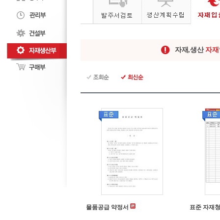
자재,생산
자재
물품공급 약정서
표준 자재청