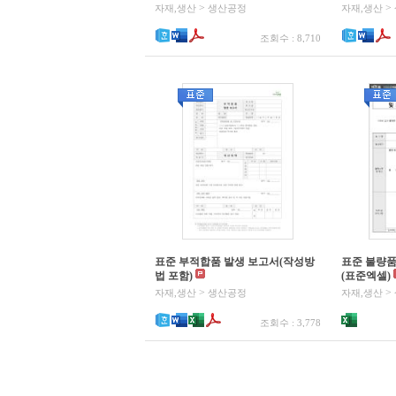
>
>
자재,생산
생산공정
자재,생산
조회수 : 8,710
표준 부적합품 발생 보고서(작성방
표준 불량품
법 포함)
(표준엑셀)
>
>
자재,생산
생산공정
자재,생산
조회수 : 3,778