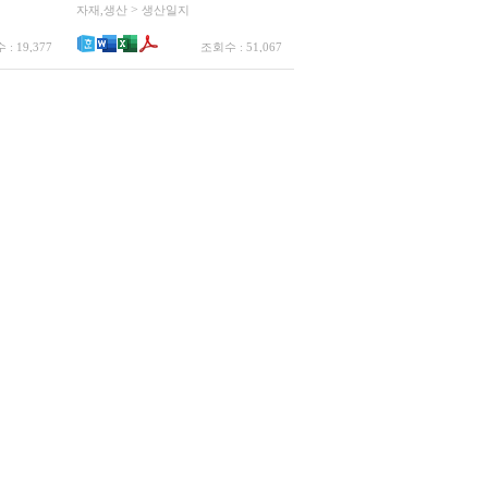
>
자재,생산
생산일지
: 19,377
조회수 : 51,067