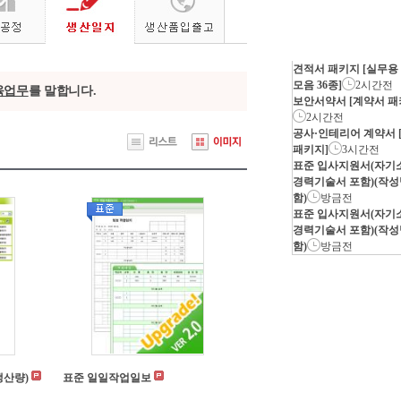
견적서 패키지 [실무용
모음 36종]
2시간전
육업무
를 말합니다.
보안서약서 [계약서 패
2시간전
공사·인테리어 계약서 
패키지]
3시간전
표준 입사지원서(자기
경력기술서 포함)(작성
함)
방금전
표준 입사지원서(자기
경력기술서 포함)(작성
함)
방금전
생산량)
표준 일일작업일보