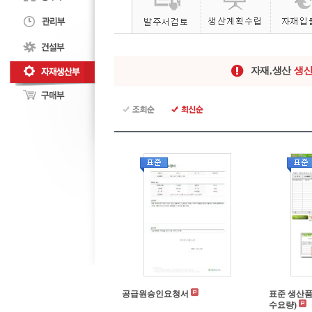
자재,생산
생
공급원승인요청서
표준 생산
수요량)